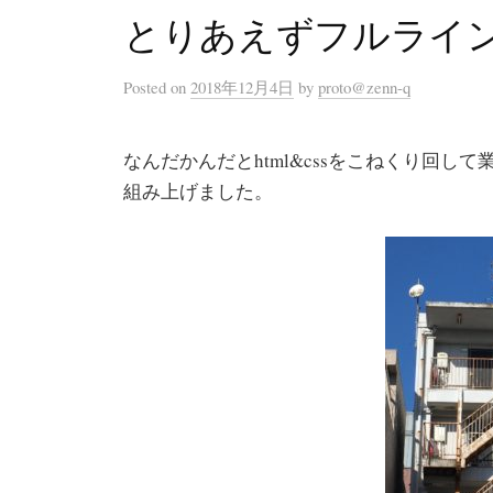
とりあえずフルライ
Posted
on
2018年12月4日
by
proto@zenn-q
なんだかんだとhtml&cssをこねくり回し
組み上げました。