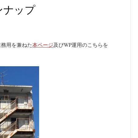
ンナップ
て業務用を兼ねた
本ページ
及びWP運用のこちらを