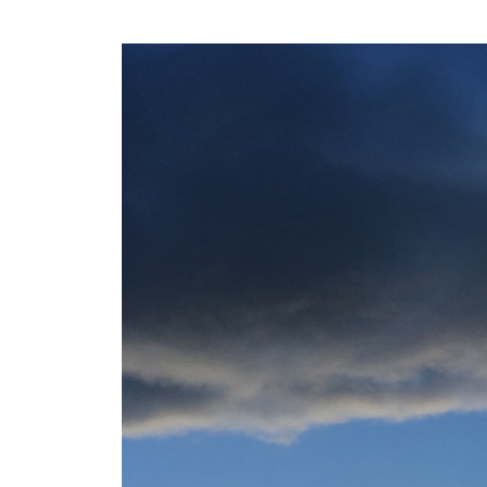
コ
ン
テ
ン
ツ
へ
ス
キ
ッ
プ