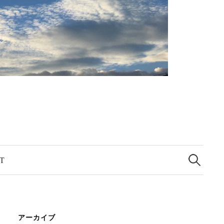
検
索
T
:
アーカイブ