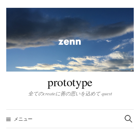
コ
ン
テ
ン
ツ
へ
ス
キ
ッ
prototype
プ
全てのcreateに善の思いを込めて quest
検
索
メニュー
: