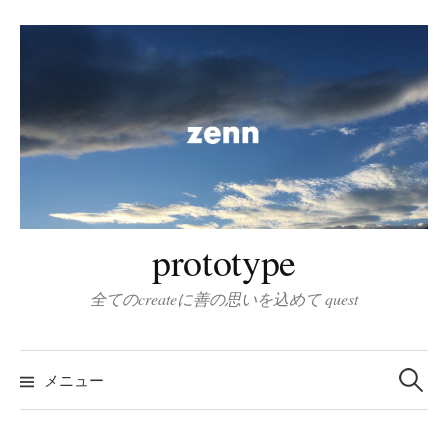
コ
ン
テ
ン
ツ
へ
ス
キ
ッ
prototype
プ
全てのcreateに善の思いを込めて quest
検
索
メニュー
: